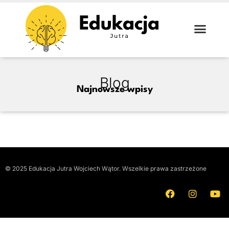
Blog
Najnowsze wpisy
© 2025 Edukacja Jutra Wojciech Wątor. Wszelkie prawa zastrzeżone